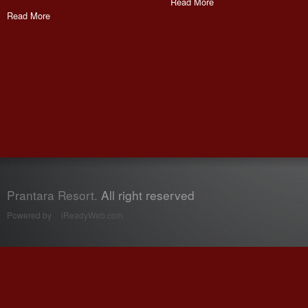
Read More
Read More
Prantara Resort.
All right reserved
Powered by
iReadyWeb.com