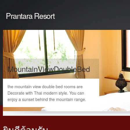
Prantara Resort
MountainViewDoubleBed
the mountain view double bed rooms are
Decorate with Thai modern style. You can
enjoy a sunset behind the mountain range.
ยินดีต้อนรับ